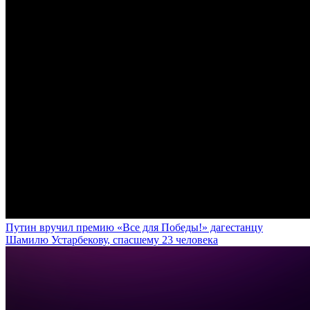
Путин вручил премию «Все для Победы!» дагестанцу
Шамилю Устарбекову, спасшему 23 человека