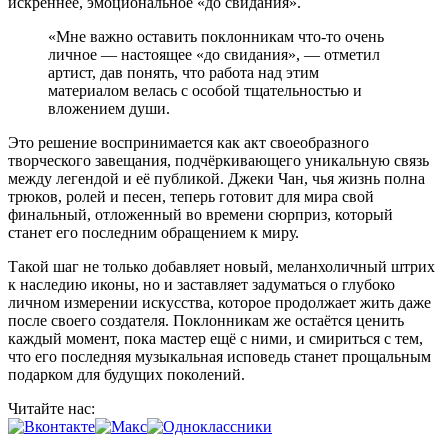
искреннее, эмоциональное «до свидания».
«Мне важно оставить поклонникам что-то очень
личное — настоящее «до свидания», — отметил
артист, дав понять, что работа над этим
материалом велась с особой тщательностью и
вложением души.
Это решение воспринимается как акт своеобразного
творческого завещания, подчёркивающего уникальную связь
между легендой и её публикой. Джеки Чан, чья жизнь полна
трюков, ролей и песен, теперь готовит для мира свой
финальный, отложенный во времени сюрприз, который
станет его последним обращением к миру.
Такой шаг не только добавляет новый, меланхоличный штрих
к наследию иконы, но и заставляет задуматься о глубоко
личном измерении искусства, которое продолжает жить даже
после своего создателя. Поклонникам же остаётся ценить
каждый момент, пока мастер ещё с ними, и смириться с тем,
что его последняя музыкальная исповедь станет прощальным
подарком для будущих поколений.
Читайте нас: