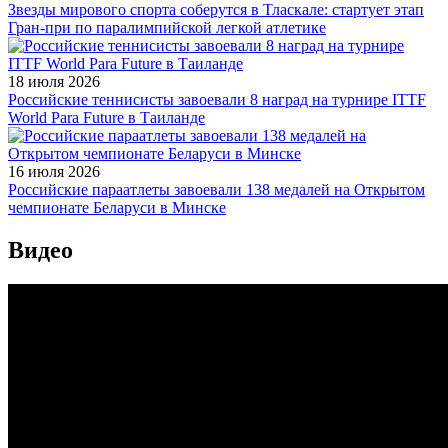
Звезды мирового спорта соберутся в Тласкале: стартует этап
Гран-при по паралимпийской легкой атлетике
18 июля 2026
Российские теннисисты завоевали 8 наград на турнире ITTF
World Para Future в Таиланде
16 июля 2026
Российские параатлеты завоевали 138 медалей на Открытом
чемпионате Беларуси в Минске
Видео