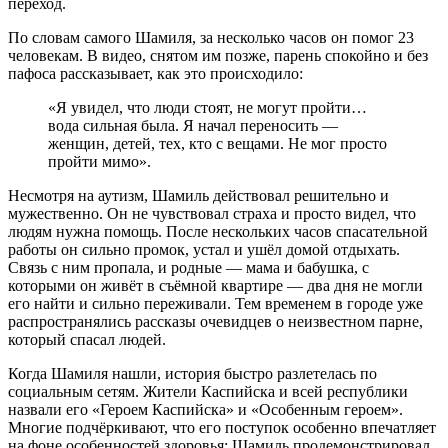
переход.
По словам самого Шамиля, за несколько часов он помог 23
человекам. В видео, снятом им позже, парень спокойно и без
пафоса рассказывает, как это происходило:
«Я увидел, что люди стоят, не могут пройти…
вода сильная была. Я начал переносить —
женщин, детей, тех, кто с вещами. Не мог просто
пройти мимо».
Несмотря на аутизм, Шамиль действовал решительно и
мужественно. Он не чувствовал страха и просто видел, что
людям нужна помощь. После нескольких часов спасательной
работы он сильно промок, устал и ушёл домой отдыхать.
Связь с ним пропала, и родные — мама и бабушка, с
которыми он живёт в съёмной квартире — два дня не могли
его найти и сильно переживали. Тем временем в городе уже
распространялись рассказы очевидцев о неизвестном парне,
который спасал людей.
Когда Шамиля нашли, история быстро разлетелась по
социальным сетям. Жители Каспийска и всей республики
назвали его «Героем Каспийска» и «Особенным героем».
Многие подчёркивают, что его поступок особенно впечатляет
на фоне особенностей здоровья: Шамиль продемонстрировал