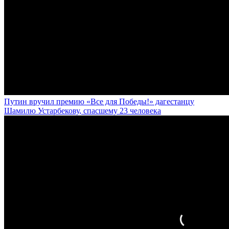
Путин вручил премию «Все для Победы!» дагестанцу
Шамилю Устарбекову, спасшему 23 человека