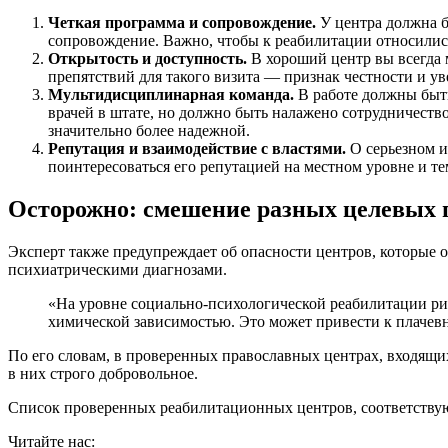
Четкая программа и сопровождение.
У центра должна 
сопровождение. Важно, чтобы к реабилитации относились
Открытость и доступность.
В хороший центр вы всегда м
препятствий для такого визита — признак честности и ув
Мультидисциплинарная команда.
В работе должны быть
врачей в штате, но должно быть налажено сотрудничест
значительно более надежной.
Репутация и взаимодействие с властями.
О серьезном и
поинтересоваться его репутацией на местном уровне и т
Осторожно: смешение разных целевых 
Эксперт также предупреждает об опасности центров, которые о
психиатрическими диагнозами.
«На уровне социально-психологической реабилитации ри
химической зависимостью. Это может привести к плачевн
По его словам, в проверенных православных центрах, входящи
в них строго добровольное.
Список проверенных реабилитационных центров, соответствую
Читайте нас: