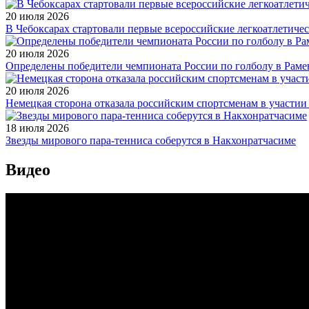
20 июля 2026
В Чебоксарах стартовали первые всероссийские легкоатлетиче
20 июля 2026
Определены победители чемпионата России по голболу в Раме
20 июля 2026
Немецкая сторона отказала российским спортсменам в участи
18 июля 2026
Звезды мирового пара-тенниса соберутся в Накхонратчасиме
Видео