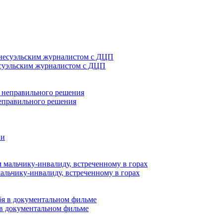
есуэльским журналистом с ДЦП
неправильного решения
ии
льчику-инвалиду, встреченному в горах
 в документальном фильме