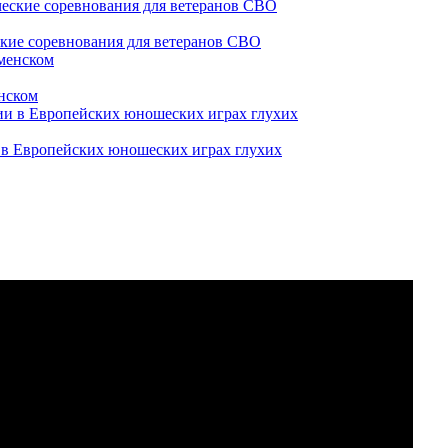
ские соревнования для ветеранов СВО
нском
и в Европейских юношеских играх глухих