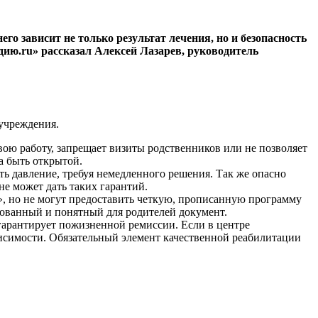
о зависит не только результат лечения, но и безопасность
дию.ru» рассказал Алексей Лазарев, руководитель
учреждения.
ою работу, запрещает визиты родственников или не позволяет
а быть открытой.
ь давление, требуя немедленного решения. Так же опасно
е может дать таких гарантий.
», но не могут предоставить четкую, прописанную программу
ованный и понятный для родителей документ.
 гарантирует пожизненной ремиссии. Если в центре
исимости. Обязательный элемент качественной реабилитации