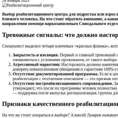
28 ноября 2025
Выбор реабилитационного центра для подростка или взрослог
близкого человека. На что стоит обратить внимание, а как
направления помощи наркозависимым Синодального отдела
Тревожные сигналы: что должно насто
Специалист выделил четыре ключевых «красных флажка», кото
Закрытость и изоляция.
Первый и главный тревожный си
ознакомиться с условиями проживания, от такого выбора
Агрессивный маркетинг.
Насторожить должны навязчивы
доверять невыполнимым обещаниям и гарантиям 100%-го р
Отсутствие документированной программы.
Если в це
реабилитации с поэтапным описанием — это признак неп
Отсутствие постреабилитационного сопровождения.
За
утверждают, что после их программы человек полностью
— поддержка после выпуска: ресоциализация, группы дл
Признаки качественного реабилитацио
На что же стоит опираться в выборе? Алексей Лазарев называе