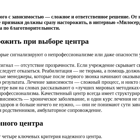
о с зависимостью — сложное и ответственное решение. От нег
ие признаки должны сразу насторожить, в интервью «Милосер
 по благотворительности.
рожить при выборе центра
рые сигнализируют о непрофессионализме или даже опасности 
гнал — отсутствие прозрачности. Если учреждение скрывает св
 следует отказаться. Реабилитация — не тюрьма, а помощь должн
е менеджеры, которые после первого звонка начинают оказыват
езультата. Лечение зависимости — сложный процесс, и никто н
нтре вам на словах рассказывают о «лучших мировых методиках
рофессионализма. Качественный центр всегда имеет структурир
висимость — хроническое заболевание, и один курс лечения не
 здоров и больше ничего не нужно, — они не понимают сути зав
я родственников, амбулаторное сопровождение.
нного центра
т четыре ключевых критерия надежного центра.