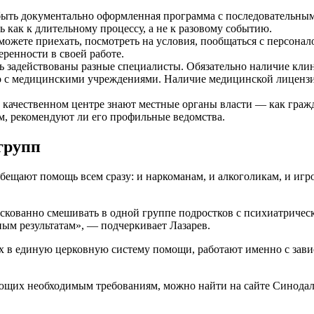
быть документально оформленная программа с последовательным
 как к длительному процессу, а не к разовому событию.
ожете приехать, посмотреть на условия, пообщаться с персонало
еренности в своей работе.
 задействованы разные специалисты. Обязательно наличие клини
во с медицинскими учреждениями. Наличие медицинской лицензии
 качественном центре знают местные органы власти — как граж
ем, рекомендуют ли его профильные ведомства.
групп
бещают помощь всем сразу: и наркоманам, и алкоголикам, и игр
скованно смешивать в одной группе подростков с психиатричес
ым результатам», — подчеркивает Лазарев.
х в единую церковную систему помощи, работают именно с зави
щих необходимым требованиям, можно найти на сайте Синодаль