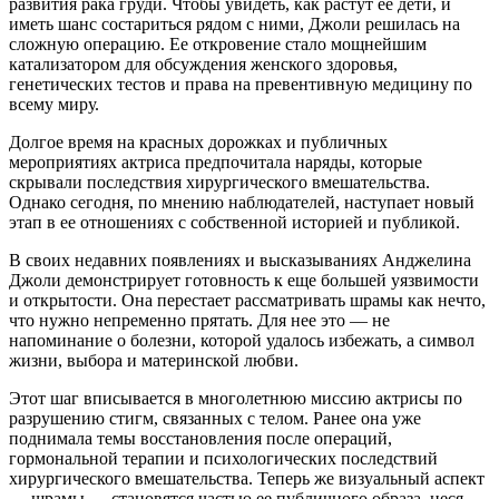
развития рака груди. Чтобы увидеть, как растут ее дети, и
иметь шанс состариться рядом с ними, Джоли решилась на
сложную операцию. Ее откровение стало мощнейшим
катализатором для обсуждения женского здоровья,
генетических тестов и права на превентивную медицину по
всему миру.
Долгое время на красных дорожках и публичных
мероприятиях актриса предпочитала наряды, которые
скрывали последствия хирургического вмешательства.
Однако сегодня, по мнению наблюдателей, наступает новый
этап в ее отношениях с собственной историей и публикой.
В своих недавних появлениях и высказываниях Анджелина
Джоли демонстрирует готовность к еще большей уязвимости
и открытости. Она перестает рассматривать шрамы как нечто,
что нужно непременно прятать. Для нее это — не
напоминание о болезни, которой удалось избежать, а символ
жизни, выбора и материнской любви.
Этот шаг вписывается в многолетнюю миссию актрисы по
разрушению стигм, связанных с телом. Ранее она уже
поднимала темы восстановления после операций,
гормональной терапии и психологических последствий
хирургического вмешательства. Теперь же визуальный аспект
— шрамы — становятся частью ее публичного образа, неся