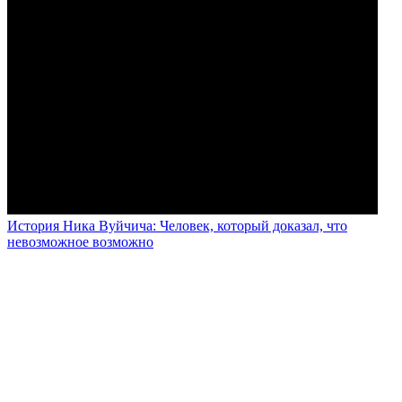
История Ника Вуйчича: Человек, который доказал, что
невозможное возможно