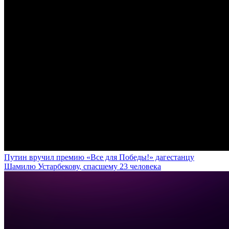
Путин вручил премию «Все для Победы!» дагестанцу
Шамилю Устарбекову, спасшему 23 человека