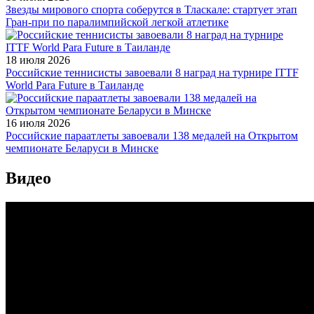
Звезды мирового спорта соберутся в Тласкале: стартует этап
Гран-при по паралимпийской легкой атлетике
18 июля 2026
Российские теннисисты завоевали 8 наград на турнире ITTF
World Para Future в Таиланде
16 июля 2026
Российские параатлеты завоевали 138 медалей на Открытом
чемпионате Беларуси в Минске
Видео