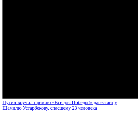
Путин вручил премию «Все для Победы!» дагестанцу
Шамилю Устарбекову, спасшему 23 человека