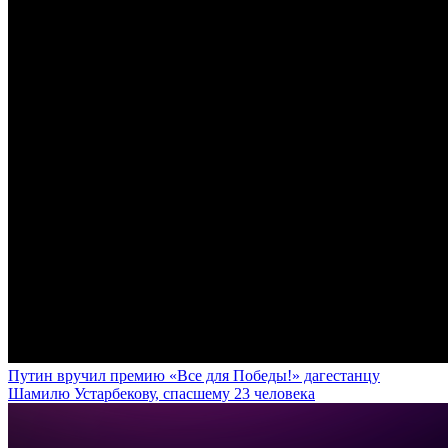
Путин вручил премию «Все для Победы!» дагестанцу
Шамилю Устарбекову, спасшему 23 человека