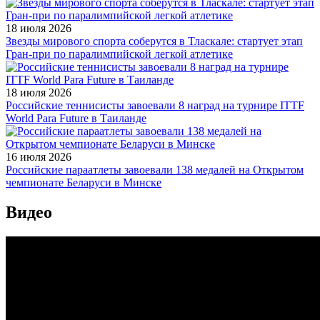
18 июля 2026
Звезды мирового спорта соберутся в Тласкале: стартует этап
Гран-при по паралимпийской легкой атлетике
18 июля 2026
Российские теннисисты завоевали 8 наград на турнире ITTF
World Para Future в Таиланде
16 июля 2026
Российские параатлеты завоевали 138 медалей на Открытом
чемпионате Беларуси в Минске
Видео