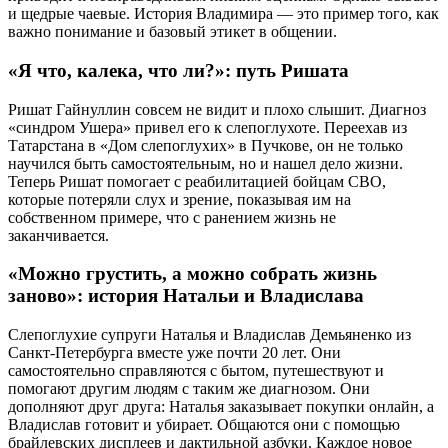
и щедрые чаевые. История Владимира — это пример того, как
важно понимание и базовый этикет в общении.
«Я что, калека, что ли?»: путь Ришата
Ришат Гайнуллин совсем не видит и плохо слышит. Диагноз
«синдром Ушера» привел его к слепоглухоте. Переехав из
Татарстана в «Дом слепоглухих» в Пучкове, он не только
научился быть самостоятельным, но и нашел дело жизни.
Теперь Ришат помогает с реабилитацией бойцам СВО,
которые потеряли слух и зрение, показывая им на
собственном примере, что с ранением жизнь не
заканчивается.
«Можно грустить, а можно собрать жизнь
заново»: история Натальи и Владислава
Слепоглухие супруги Наталья и Владислав Демьяненко из
Санкт-Петербурга вместе уже почти 20 лет. Они
самостоятельно справляются с бытом, путешествуют и
помогают другим людям с таким же диагнозом. Они
дополняют друг друга: Наталья заказывает покупки онлайн, а
Владислав готовит и убирает. Общаются они с помощью
брайлевских дисплеев и дактильной азбуки. Каждое новое