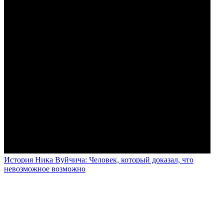
История Ника Вуйчича: Человек, который доказал, что
невозможное возможно