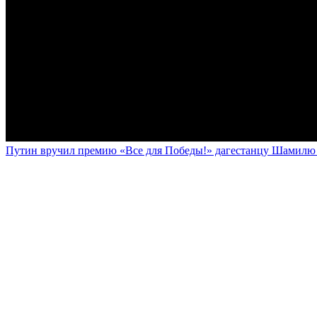
Путин вручил премию «Все для Победы!» дагестанцу Шамилю У