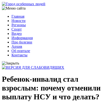
Перейти
к
основному
Главная
содержанию
Новости
Основная
Регионы
навигация
Спорт
Видео
Информация
Про болезни
Архив
Об портале
Контакты
Ребенок-инвалид стал
взрослым: почему отменили
выплату НСУ и что делать?