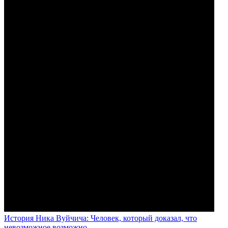
История Ника Вуйчича: Человек, который доказал, что
невозможное возможно