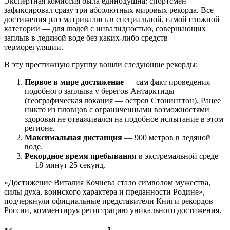
Экспертная комиссия была единодушна: спортсмен
зафиксировал сразу три абсолютных мировых рекорда. Все
достижения рассматривались в специальной, самой сложной
категории — для людей с инвалидностью, совершающих
заплыв в ледяной воде без каких-либо средств
терморегуляции.
В эту престижную группу вошли следующие рекорды:
Первое в мире достижение
— сам факт проведения
подобного заплыва у берегов Антарктиды
(географическая локация — остров Стонингтон). Ранее
никто из пловцов с ограниченными возможностями
здоровья не отваживался на подобное испытание в этом
регионе.
Максимальная дистанция
— 900 метров в ледяной
воде.
Рекордное время пребывания
в экстремальной среде
— 18 минут 25 секунд.
«Достижение Виталия Кочнева стало символом мужества,
силы духа, воинского характера и преданности Родине», —
подчеркнули официальные представители Книги рекордов
России, комментируя регистрацию уникального достижения.