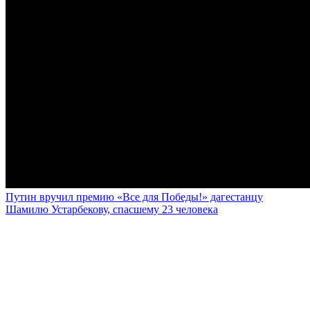
Путин вручил премию «Все для Победы!» дагестанцу
Шамилю Устарбекову, спасшему 23 человека