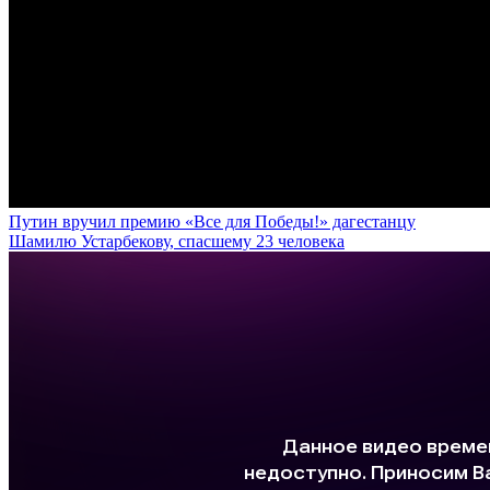
Путин вручил премию «Все для Победы!» дагестанцу
Шамилю Устарбекову, спасшему 23 человека