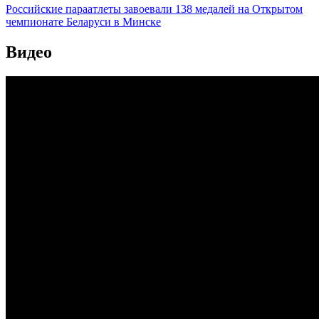
Российские параатлеты завоевали 138 медалей на Открытом
чемпионате Беларуси в Минске
Видео