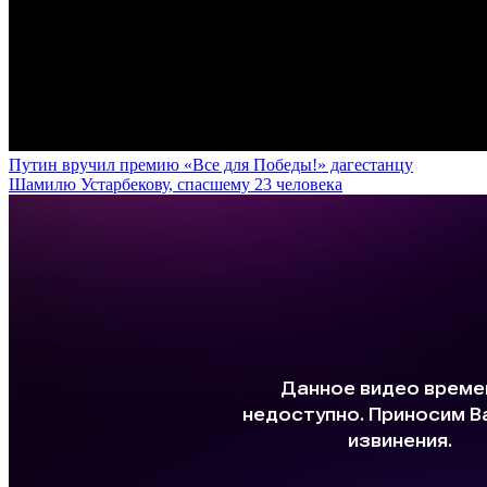
Путин вручил премию «Все для Победы!» дагестанцу
Шамилю Устарбекову, спасшему 23 человека