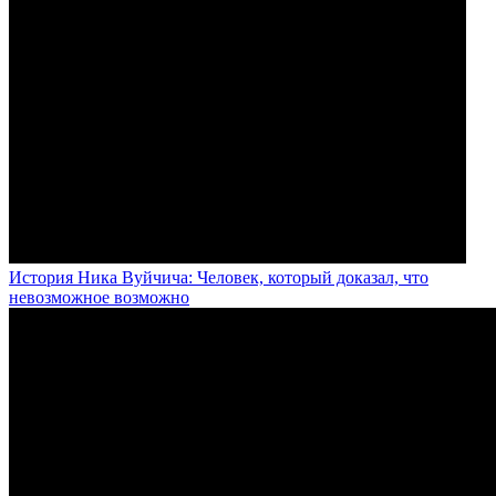
История Ника Вуйчича: Человек, который доказал, что
невозможное возможно