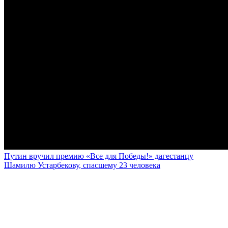
Путин вручил премию «Все для Победы!» дагестанцу
Шамилю Устарбекову, спасшему 23 человека