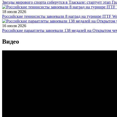
Звезды мирового спорта соберутся в Тласкале: стартует этап Г
18 июля 2026
Российские теннисисты завоевали 8 наград на турнире ITTF Wor
16 июля 2026
Российские параатлеты завоевали 138 медалей на Открытом ч
Видео