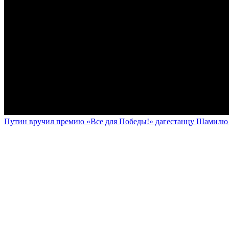
Путин вручил премию «Все для Победы!» дагестанцу Шамилю У