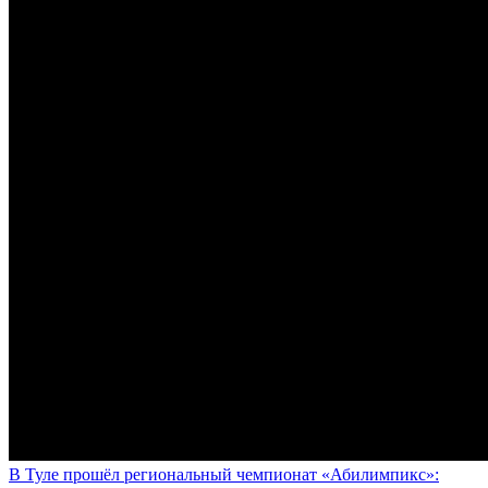
В Туле прошёл региональный чемпионат «Абилимпикс»: