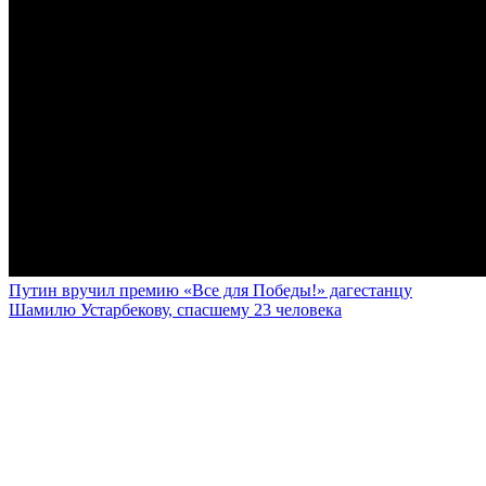
Путин вручил премию «Все для Победы!» дагестанцу
Шамилю Устарбекову, спасшему 23 человека