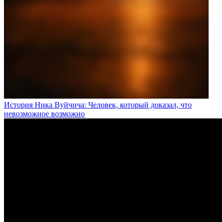
История Ника Вуйчича: Человек, который доказал, что
невозможное возможно