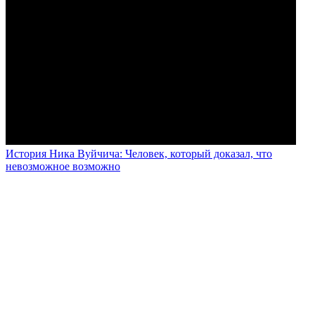
История Ника Вуйчича: Человек, который доказал, что
невозможное возможно