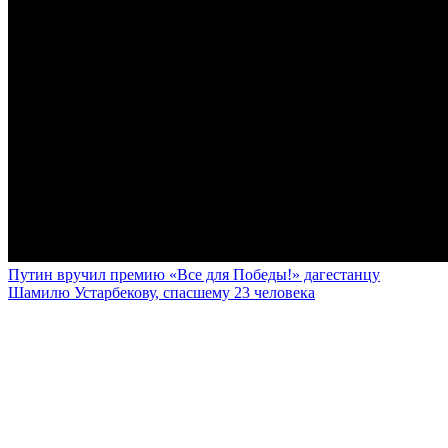
Путин вручил премию «Все для Победы!» дагестанцу
Шамилю Устарбекову, спасшему 23 человека