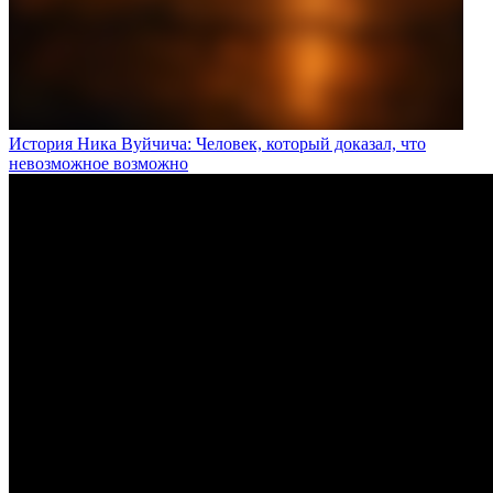
История Ника Вуйчича: Человек, который доказал, что
невозможное возможно