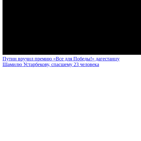
Путин вручил премию «Все для Победы!» дагестанцу
Шамилю Устарбекову, спасшему 23 человека