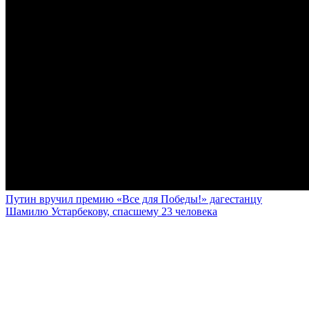
Путин вручил премию «Все для Победы!» дагестанцу
Шамилю Устарбекову, спасшему 23 человека