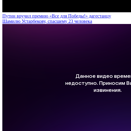
Путин вручил премию «Все для Победы!» дагестанцу
Шамилю Устарбекову, спасшему 23 человека