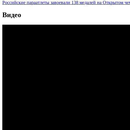
Российские параатлеты завоевали 138 медалей на Открытом ч
Видео