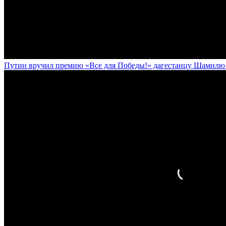
Путин вручил премию «Все для Победы!» дагестанцу Шамилю У