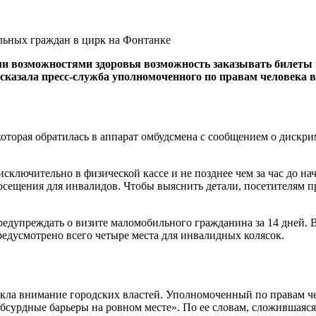
ми возможностями здоровья возможность заказывать билеты
сказала пресс-служба уполномоченного по правам человека 
которая обратилась в аппарат омбудсмена с сообщением о дискр
сключительно в физической кассе и не позднее чем за час до на
сещения для инвалидов. Чтобы выяснить детали, посетителям пр
едупреждать о визите маломобильного гражданина за 14 дней. 
редусмотрено всего четыре места для инвалидных колясок.
ла внимание городских властей. Уполномоченный по правам че
абсурдные барьеры на ровном месте». По ее словам, сложившаяс