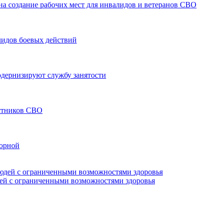
а создание рабочих мест для инвалидов и ветеранов СВО
лидов боевых действий
модернизируют службу занятости
астников СВО
борной
дей с ограниченными возможностями здоровья