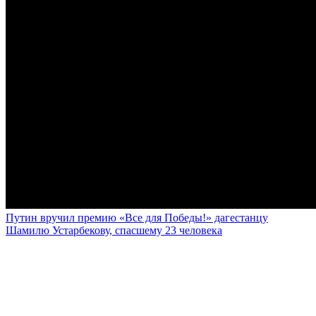
Путин вручил премию «Все для Победы!» дагестанцу
Шамилю Устарбекову, спасшему 23 человека