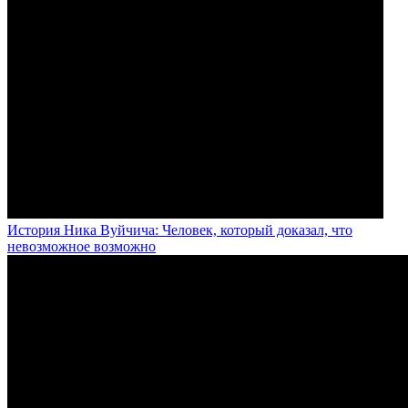
История Ника Вуйчича: Человек, который доказал, что
невозможное возможно