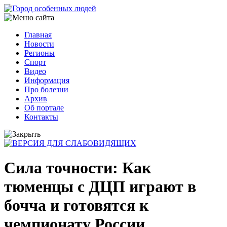
Перейти
к
основному
Главная
содержанию
Новости
Основная
Регионы
навигация
Спорт
Видео
Информация
Про болезни
Архив
Об портале
Контакты
Сила точности: Как
тюменцы с ДЦП играют в
бочча и готовятся к
чемпионату России