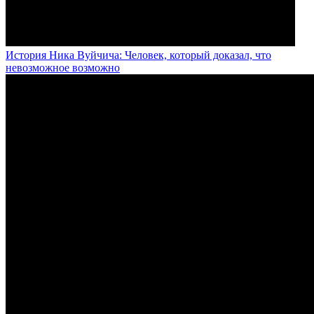
История Ника Вуйчича: Человек, который доказал, что
невозможное возможно