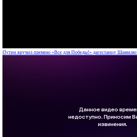
Путин вручил премию «Все для Победы!» дагестанцу Шамилю У