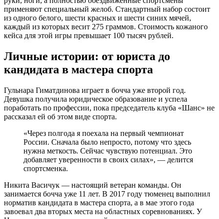
руки, ноги, а полностью обездвиженные спортсмены
применяют специальный желоб. Стандартный набор состоит
из одного белого, шести красных и шести синих мячей,
каждый из которых весит 275 граммов. Стоимость кожаного
кейса для этой игры превышает 100 тысяч рублей.
Личные истории: от юриста до
кандидата в мастера спорта
Гульнара Гиматдинова играет в бочча уже второй год.
Девушка получила юридическое образование и успела
поработать по профессии, пока председатель клуба «Шанс» не
рассказал ей об этом виде спорта.
«Через полгода я поехала на первый чемпионат
России. Сначала было непросто, потому что здесь
нужна меткость. Сейчас чувствую потенциал. Это
добавляет уверенности в своих силах», — делится
спортсменка.
Никита Васичук — настоящий ветеран команды. Он
занимается бочча уже 11 лет. В 2017 году тюменец выполнил
норматив кандидата в мастера спорта, а в мае этого года
завоевал два вторых места на областных соревнованиях. У