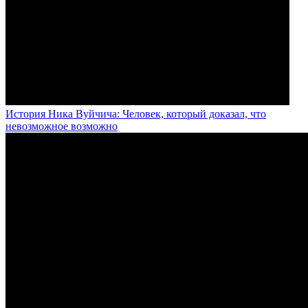
История Ника Вуйчича: Человек, который доказал, что
невозможное возможно