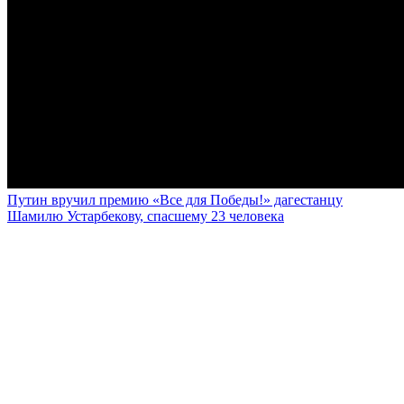
Путин вручил премию «Все для Победы!» дагестанцу
Шамилю Устарбекову, спасшему 23 человека