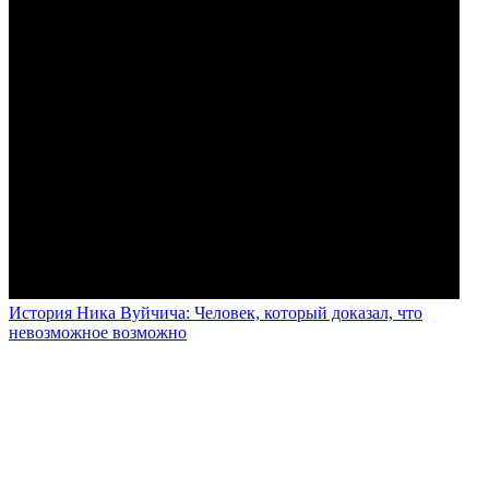
История Ника Вуйчича: Человек, который доказал, что
невозможное возможно