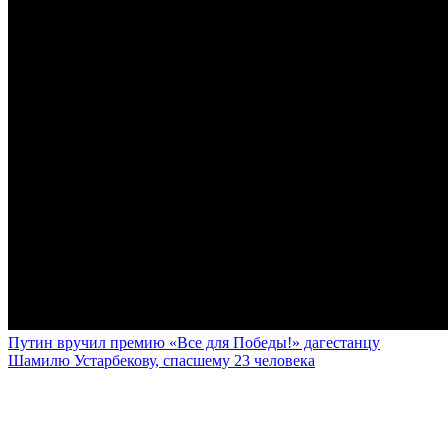
Путин вручил премию «Все для Победы!» дагестанцу
Шамилю Устарбекову, спасшему 23 человека