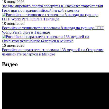
18 июля 2026
Звезды мирового спорта соберутся в Тласкале: стартует этап
Гран-при по паралимпийской легкой атлетике
18 июля 2026
Российские теннисисты завоевали 8 наград на турнире ITTF
World Para Future в Таиланде
16 июля 2026
Российские параатлеты завоевали 138 медалей на Открытом
чемпионате Беларуси в Минске
Видео