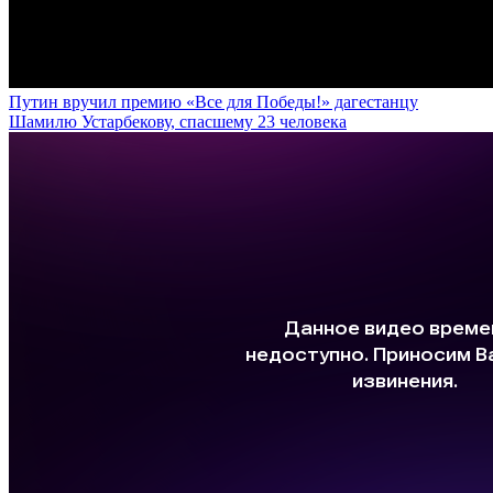
Путин вручил премию «Все для Победы!» дагестанцу
Шамилю Устарбекову, спасшему 23 человека