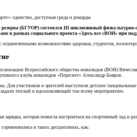
о резерва (БГУОР) состоялся III инклюзивный физкультурно
вано в рамках социального проекта «Здесь все сВОИ» при по
с ограниченными возможностями здоровья, студентов, волонтер
тие
организации Всероссийского общества инвалидов (ВОИ) Вячесл
ртивного клуба инвалидов «Пересвет» Александр Бояров.
вы. Для участников и зрителей выступили детские танцевальные
 задали теплый и вдохновляющий тон всему мероприятию.
я зарядка, которая помогла настроиться на спортивный лад и р
 соревновались в таких дисциплинах, как: