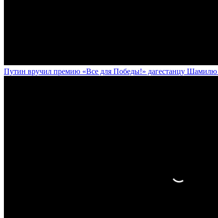
Путин вручил премию «Все для Победы!» дагестанцу Шамилю У