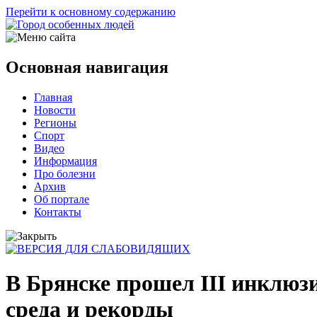
Перейти к основному содержанию
Основная навигация
Главная
Новости
Регионы
Спорт
Видео
Информация
Про болезни
Архив
Об портале
Контакты
В Брянске прошел III инклюз
среда и рекорды