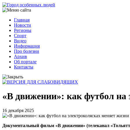
Перейти
к
основному
Главная
содержанию
Новости
Основная
Регионы
навигация
Спорт
Видео
Информация
Про болезни
Архив
Об портале
Контакты
«В движении»: как футбол на
16 декабря 2025
Документальный фильм «В движении» (телеканал «Тольятти