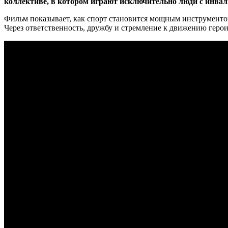
коллективе, в котором играют исключительно люди с инва
Фильм показывает, как спорт становится мощным инструментом
Через ответственность, дружбу и стремление к движению герои