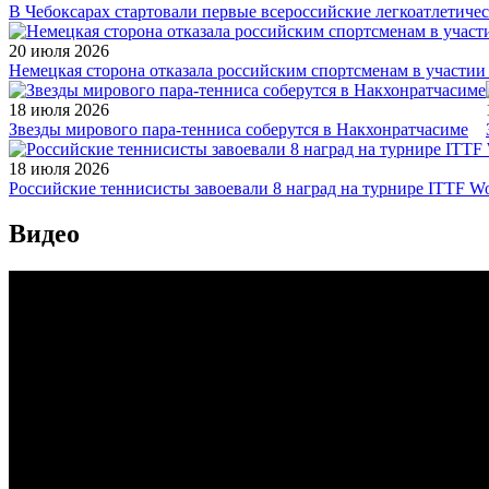
В Чебоксарах стартовали первые всероссийские легкоатлетиче
20 июля 2026
Немецкая сторона отказала российским спортсменам в участи
18 июля 2026
Звезды мирового пара-тенниса соберутся в Накхонратчасиме
18 июля 2026
Российские теннисисты завоевали 8 наград на турнире ITTF Wor
Видео