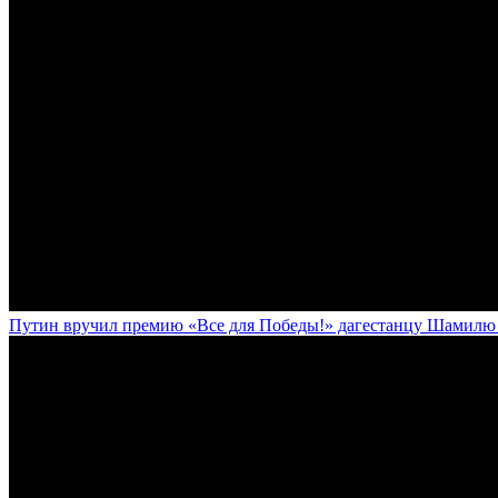
Путин вручил премию «Все для Победы!» дагестанцу Шамилю У