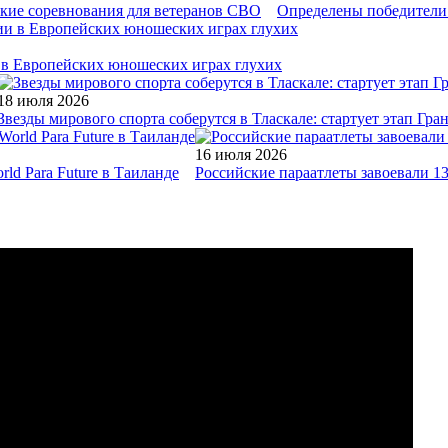
ские соревнования для ветеранов СВО
Определены победители 
и в Европейских юношеских играх глухих
18 июля 2026
Звезды мирового спорта соберутся в Тласкале: стартует этап Гр
16 июля 2026
ld Para Future в Таиланде
Российские параатлеты завоевали 1