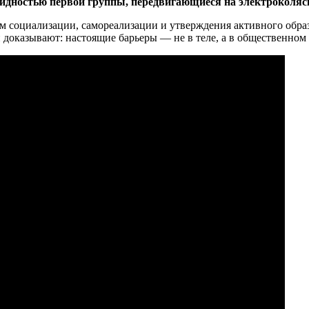
лидностью первой группы, передвигающиеся на электроколяс
 социализации, самореализации и утверждения активного образ
 доказывают: настоящие барьеры — не в теле, а в общественном