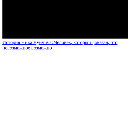
История Ника Вуйчича: Человек, который доказал, что
невозможное возможно