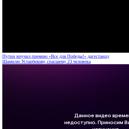
Путин вручил премию «Все для Победы!» дагестанцу
Шамилю Устарбекову, спасшему 23 человека