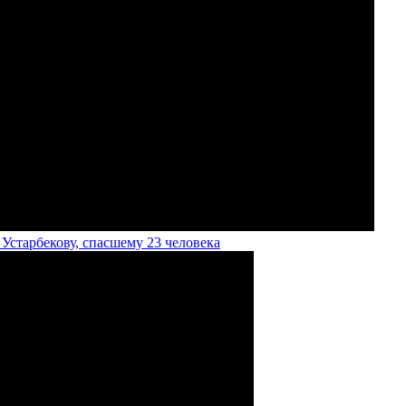
старбекову, спасшему 23 человека