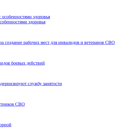
особенностями здоровья
а создание рабочих мест для инвалидов и ветеранов СВО
лидов боевых действий
модернизируют службу занятости
астников СВО
борной