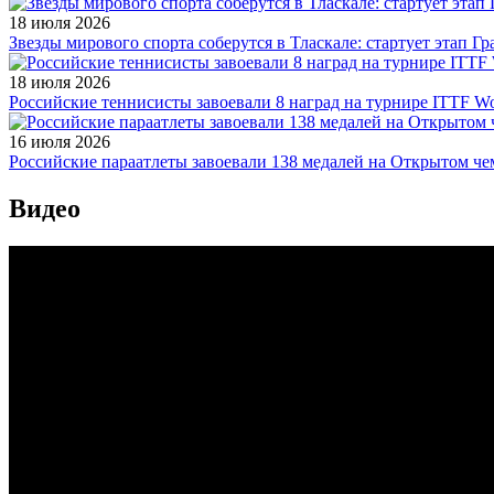
18 июля 2026
Звезды мирового спорта соберутся в Тласкале: стартует этап Г
18 июля 2026
Российские теннисисты завоевали 8 наград на турнире ITTF Wor
16 июля 2026
Российские параатлеты завоевали 138 медалей на Открытом ч
Видео