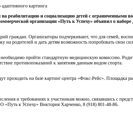
 на реабилитацию и социализацию детей с ограниченными во
оммерческой организации «Путь к Успеху» объявил о наборе 
орий граждан. Организаторы подчеркивают, что для семей, вос
зку на родителей и дать детям возможность попробовать свои с
 необходимо пройти стандартную медицинскую комиссию. Родит
тствие противопоказаний к занятиям данным видом спорта.
ут проходить на базе картинг-центра «Фокс-Рейс». Площадка ра
сления и требованиях к участникам можно, связавшись с предс
 «Путь к Успеху» Виктория Харченко, 8 (918) 801-48-86.