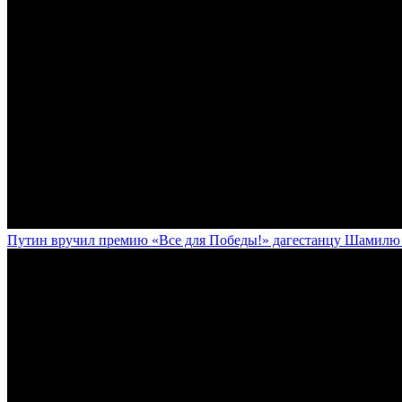
Путин вручил премию «Все для Победы!» дагестанцу Шамилю У