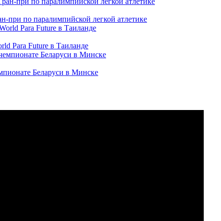
ран-при по паралимпийской легкой атлетике
ld Para Future в Таиланде
емпионате Беларуси в Минске