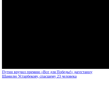
Путин вручил премию «Все для Победы!» дагестанцу
Шамилю Устарбекову, спасшему 23 человека