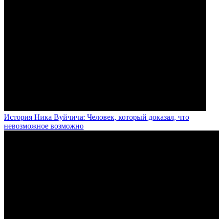
История Ника Вуйчича: Человек, который доказал, что
невозможное возможно