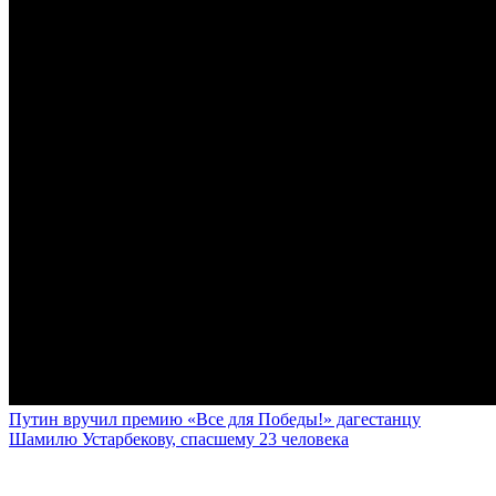
Путин вручил премию «Все для Победы!» дагестанцу
Шамилю Устарбекову, спасшему 23 человека