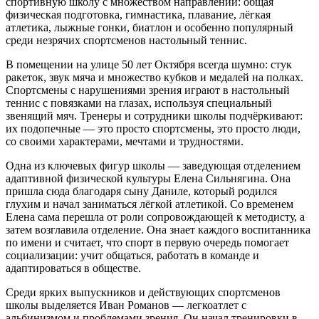
спортивную школу с множеством направлений: общая
физическая подготовка, гимнастика, плавание, лёгкая
атлетика, лыжные гонки, биатлон и особенно популярный
среди незрячих спортсменов настольный теннис.
В помещении на улице 50 лет Октября всегда шумно: стук
ракеток, звук мяча и множество кубков и медалей на полках.
Спортсмены с нарушениями зрения играют в настольный
теннис с повязками на глазах, используя специальный
звенящий мяч. Тренеры и сотрудники школы подчёркивают:
их подопечные — это просто спортсмены, это просто люди,
со своими характерами, мечтами и трудностями.
Одна из ключевых фигур школы — заведующая отделением
адаптивной физической культуры Елена Сильнягина. Она
пришла сюда благодаря сыну Даниле, который родился
глухим и начал заниматься лёгкой атлетикой. Со временем
Елена сама перешла от роли сопровождающей к методисту, а
затем возглавила отделение. Она знает каждого воспитанника
по имени и считает, что спорт в первую очередь помогает
социализации: учит общаться, работать в команде и
адаптироваться в обществе.
Среди ярких выпускников и действующих спортсменов
школы выделяется Иван Романов — легкоатлет с
альбинизмом и проблемами зрения. Он начал тренировки в