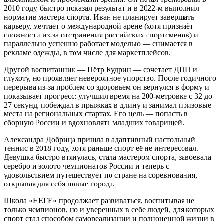
2010 году, быстро показал результат и в 2022-м выполнил
норматив мастера спорта. Иван не планирует завершать
карьеру, мечтает о международной арене (хотя признаёт
сложности из-за отстранения российских спортсменов) и
параллельно успешно работает моделью — снимается в
рекламе одежды, в том числе для маркетплейсов.
Другой воспитанник — Пётр Кудрин — сочетает ДЦП и
глухоту, но проявляет невероятное упорство. После годичного
перерыва из-за проблем со здоровьем он вернулся в форму и
показывает прогресс: улучшил время на 200-метровке с 32 до
27 секунд, побеждал в прыжках в длину и занимал призовые
места на региональных стартах. Его цель — попасть в
сборную России и вдохновлять младших товарищей.
Александра Добрица пришла в адаптивный настольный
теннис в 2018 году, хотя раньше спорт её не интересовал.
Девушка быстро втянулась, стала мастером спорта, завоевала
серебро и золото чемпионатов России и теперь с
удовольствием путешествует по стране на соревнования,
открывая для себя новые города.
Школа «НЕГЕ» продолжает развиваться, воспитывая не
только чемпионов, но и уверенных в себе людей, для которых
спорт стал способом самореализации и полноценной жизни в