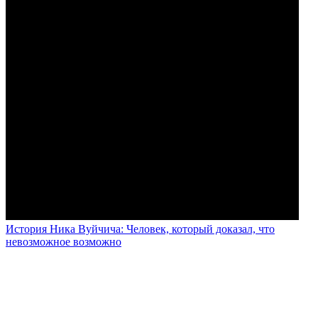
История Ника Вуйчича: Человек, который доказал, что
невозможное возможно