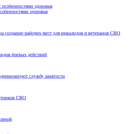
особенностями здоровья
а создание рабочих мест для инвалидов и ветеранов СВО
лидов боевых действий
модернизируют службу занятости
астников СВО
борной