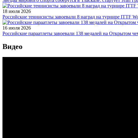
Звезды мирового спорта соберутся в Тласкале: стартует этап Г
18 июля 2026
Российские теннисисты завоевали 8 наград на турнире ITTF Wor
16 июля 2026
Российские параатлеты завоевали 138 медалей на Открытом ч
Видео