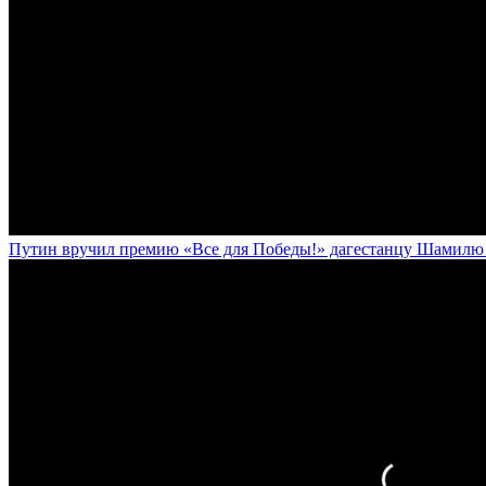
Путин вручил премию «Все для Победы!» дагестанцу Шамилю У