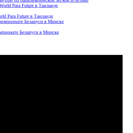
ран-при по паралимпийской легкой атлетике
ld Para Future в Таиланде
емпионате Беларуси в Минске