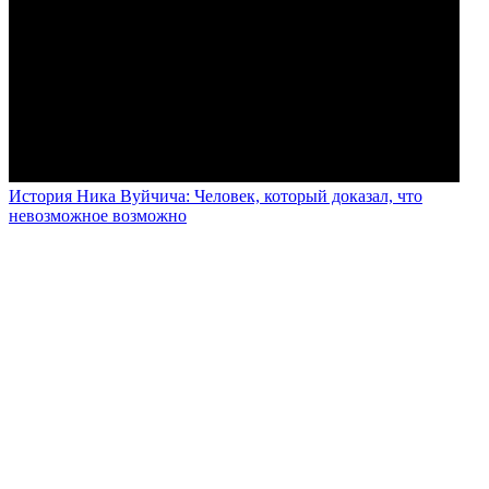
История Ника Вуйчича: Человек, который доказал, что
невозможное возможно