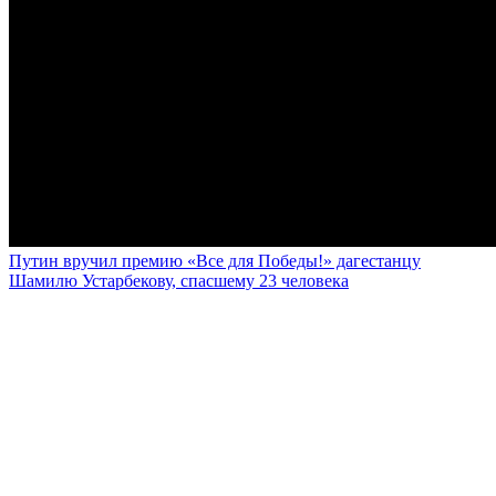
Путин вручил премию «Все для Победы!» дагестанцу
Шамилю Устарбекову, спасшему 23 человека