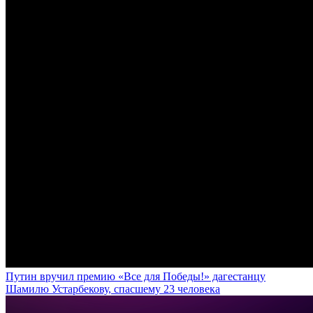
Путин вручил премию «Все для Победы!» дагестанцу
Шамилю Устарбекову, спасшему 23 человека