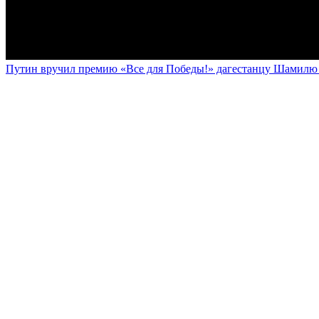
Путин вручил премию «Все для Победы!» дагестанцу Шамилю У