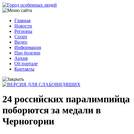
Перейти
к
основному
Главная
содержанию
Новости
Основная
Регионы
навигация
Спорт
Видео
Информация
Про болезни
Архив
Об портале
Контакты
24 российских паралимпийца
поборются за медали в
Черногории