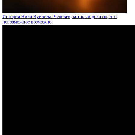
История Ника Вуйчича: Человек, который доказал, что
невозможное возможно