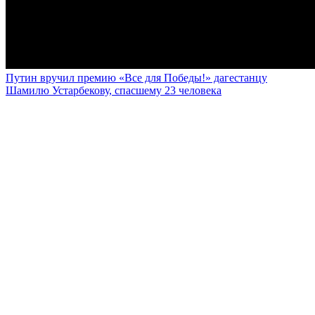
Путин вручил премию «Все для Победы!» дагестанцу
Шамилю Устарбекову, спасшему 23 человека