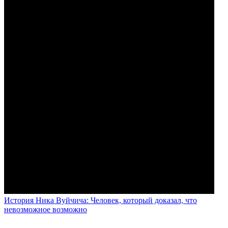
История Ника Вуйчича: Человек, который доказал, что
невозможное возможно