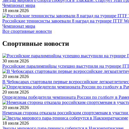
Звезды мирового спорта соберутся в Тласкале: стартует этап Г
Чемпионат мира
18 июля 2026
Российские теннисисты завоевали 8 наград на турнире ITTF Wor
Чемпионат мира
Все спортивные новости
Спортивные новости
30 июля 2026
Российские паралимпийцы успешно выступили на турнире ITTF 
20 июля 2026
В Чебоксарах стартовали первые всероссийские легкоатлетиче
20 июля 2026
Определены победители чемпионата России по голболу в Раме
20 июля 2026
Немецкая сторона отказала российским спортсменам в участи
18 июля 2026
Звезды мирового пара-тенниса соберутся в Накхонратчасиме