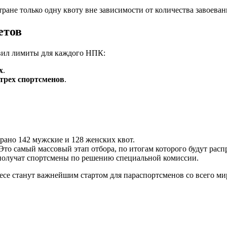
ране только одну квоту вне зависимости от количества завоева
етов
овил лимиты для каждого НПК:
х
.
трех спортсменов
.
рано 142 мужские и 128 женских квот.
Это самый массовый этап отбора, по итогам которого будут расп
получат спортсмены по решению специальной комиссии.
е станут важнейшим стартом для параспортсменов со всего мир