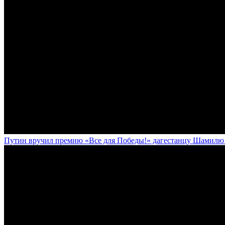
Путин вручил премию «Все для Победы!» дагестанцу Шамилю У