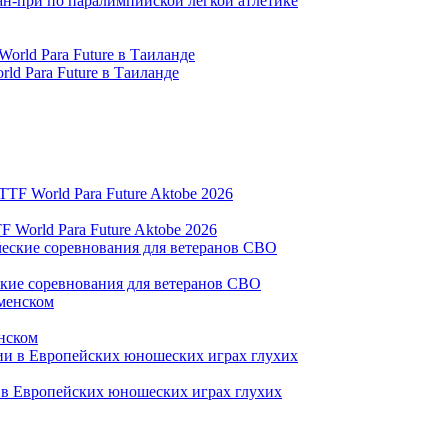
ран-при по паралимпийской легкой атлетике
ld Para Future в Таиланде
World Para Future Aktobe 2026
ские соревнования для ветеранов СВО
нском
и в Европейских юношеских играх глухих