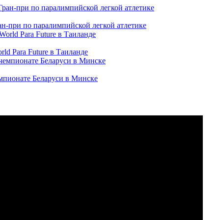
ран-при по паралимпийской легкой атлетике
ld Para Future в Таиланде
емпионате Беларуси в Минске