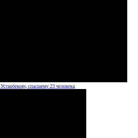
старбекову, спасшему 23 человека