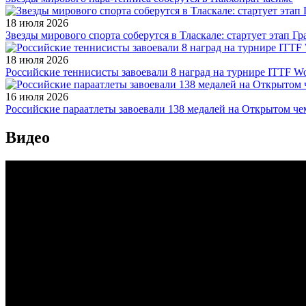
18 июля 2026
Звезды мирового спорта соберутся в Тласкале: стартует этап Г
18 июля 2026
Российские теннисисты завоевали 8 наград на турнире ITTF Wor
16 июля 2026
Российские параатлеты завоевали 138 медалей на Открытом ч
Видео