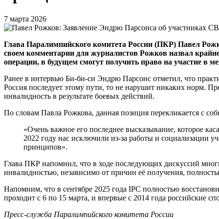
7 марта 2026
Глава Паралимпийского комитета России (ПКР) Павел Рожк
своем комментарии для журналистов Рожков назвал крайне
операции, в будущем смогут получить право на участие в м
Ранее в интервью Би-би-си Эндрю Парсонс отметил, что практ
Россия последует этому пути, то не нарушит никаких норм. П
инвалидность в результате боевых действий.
По словам Павла Рожкова, данная позиция перекликается с со
«Очень важное его последнее высказывание, которое ка
2022 году нас исключили из-за работы и социализации у
принципов».
Глава ПКР напомнил, что в ходе последующих дискуссий многи
инвалидностью, независимо от причин её получения, полность
Напомним, что в сентябре 2025 года IPC полностью восстанов
проходит с 6 по 15 марта, и впервые с 2014 года российские 
Пресс-служба Паралимпийского комитета России