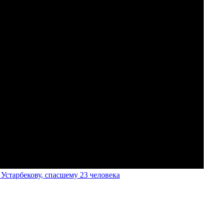
старбекову, спасшему 23 человека