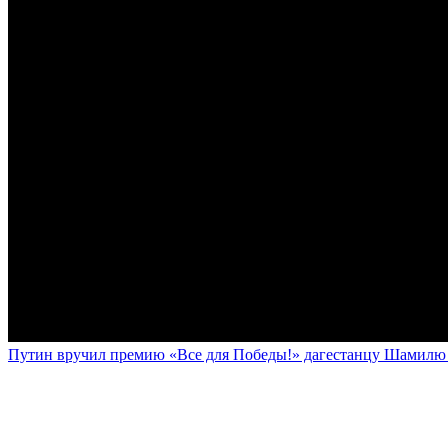
Путин вручил премию «Все для Победы!» дагестанцу Шамилю У