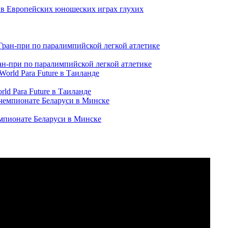
и в Европейских юношеских играх глухих
ран-при по паралимпийской легкой атлетике
ld Para Future в Таиланде
емпионате Беларуси в Минске