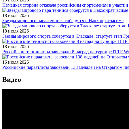
Немецкая сторона отказала российским спортсменам в участи
18 июля 2026
Звезды мирового пара-тенниса соберутся в Накхонратчасиме
18 июля 2026
Звезды мирового спорта соберутся в Тласкале: стартует этап Г
18 июля 2026
Российские теннисисты завоевали 8 наград на турнире ITTF Wor
16 июля 2026
Российские параатлеты завоевали 138 медалей на Открытом ч
Видео