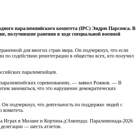
дного паралимпийского комитета (IPC) Эндрю Парсонса. В
е, получившие ранения в ходе специальной военной
раненной для многих стран мира. Он подчеркнул, что если
ии по содействию реинтеграции в общество всех, кто получил
российских паралимпийцев.
в паралимпийских соревнованиях, — заявил Рожков. — В
этим заниматься, что это нарушение демократических
 Он подчеркнул, что деятельность по поддержке людей с
о комитета.
 на Играх в Милане и Кортина-д'Ампеццо. Паралимпиада-2026
 делегации — шесть атлетов.