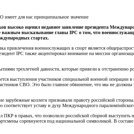
ов высоко оценил недавнее заявление президента Междунаро
 важным высказывание главы IPC о том, что военнослужащи
еждународных стартах.
ика привлечения военнослужащих в спорт является общераспрост
резидент IPC также акцентировал внимание на миссии организац
бытиями трехлетней давности, которые привели к отстранению 
сается выступления участников специальной военной операции 
частников СВО. Это было главное обвинение, что мы не должны 
е зарубежные коллеги признавали правоту российской стороны.
ю соответствует уставу и духу Международного паралимпийског
ил ПКР в правах, что позволило российской сборной выступить
спортсмены соревнуются под национальной символикой. В составе