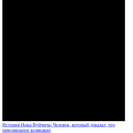
История Ника Вуйчича: Человек, который доказал, что
невозможное возможно