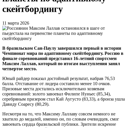
скейтбордингу
11 марта 2026
В бразильском Сан-Паулу завершился первый в истории
Чемпионат мира по адаптивному скейтбордингу. Россию в
финале соревнований представил 16-летний спортсмен
Максим Лаллав, который по итогам выступления занял
четвертое место.
Юный райдер показал достойный результат, набрав 76,53
балла. Отставание от лидера составило менее 10 очков.
Призовые места достались исключительно хозяевам
соревнований: золото завоевал Филипе Нуньес (85,34),
серебряным призером стал Кай Аугусто (83,33), а бронза ушла
Давиду Соаресу (80,29).
Несмотря на то, что Максиму Лаллаву совсем немного не
хватило до медалей, именно он, по словам очевидцев, смог
завоевать сердца бразильской публики. Зрители искренне