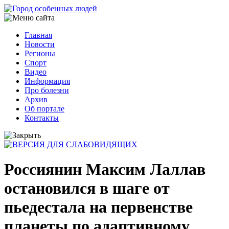
Перейти
к
основному
Главная
содержанию
Новости
Основная
Регионы
навигация
Спорт
Видео
Информация
Про болезни
Архив
Об портале
Контакты
Россиянин Максим Лаллав
остановился в шаге от
пьедестала на первенстве
планеты по адаптивному