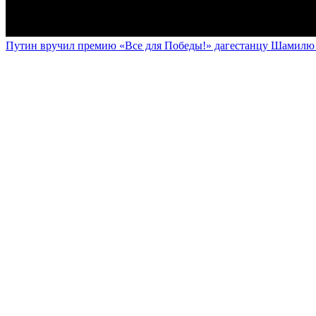
Путин вручил премию «Все для Победы!» дагестанцу Шамилю У