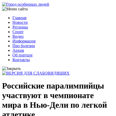
Перейти
к
основному
Главная
содержанию
Новости
Основная
Регионы
навигация
Спорт
Видео
Информация
Про болезни
Архив
Об портале
Контакты
Российские паралимпийцы
участвуют в чемпионате
мира в Нью-Дели по легкой
атлетике