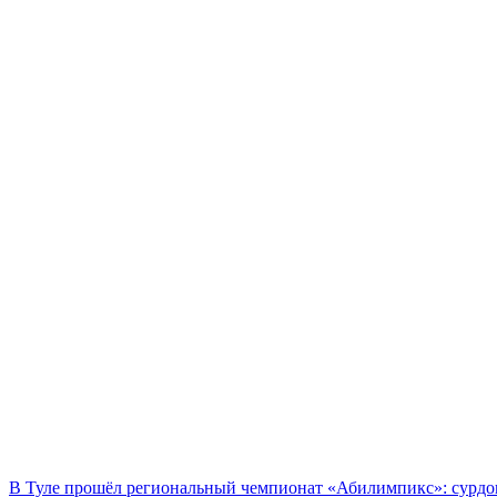
В Туле прошёл региональный чемпионат «Абилимпикс»: сурдоп