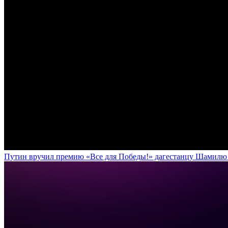
Путин вручил премию «Все для Победы!» дагестанцу Шамилю У