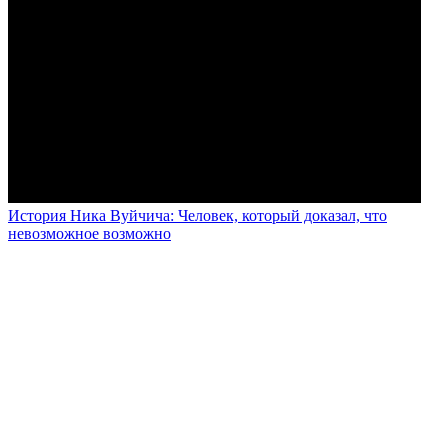
История Ника Вуйчича: Человек, который доказал, что
невозможное возможно