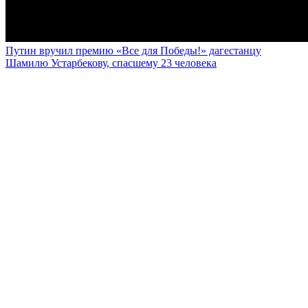
Путин вручил премию «Все для Победы!» дагестанцу
Шамилю Устарбекову, спасшему 23 человека