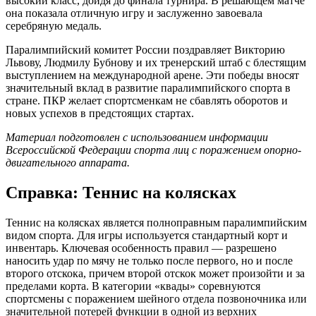
высокий класс, дойдя до финала турнира. В решающем матче
она показала отличную игру и заслуженно завоевала
серебряную медаль.
Паралимпийский комитет России поздравляет Викторию
Львову, Людмилу Бубнову и их тренерский штаб с блестящим
выступлением на международной арене. Эти победы вносят
значительный вклад в развитие паралимпийского спорта в
стране. ПКР желает спортсменкам не сбавлять оборотов и
новых успехов в предстоящих стартах.
Материал подготовлен с использованием информации
Всероссийской Федерации спорта лиц с поражением опорно-
двигательного аппарата.
Справка: Теннис на колясках
Теннис на колясках является полноправным паралимпийским
видом спорта. Для игры используется стандартный корт и
инвентарь. Ключевая особенность правил — разрешено
наносить удар по мячу не только после первого, но и после
второго отскока, причем второй отскок может произойти и за
пределами корта. В категории «квады» соревнуются
спортсмены с поражением шейного отдела позвоночника или
значительной потерей функции в одной из верхних