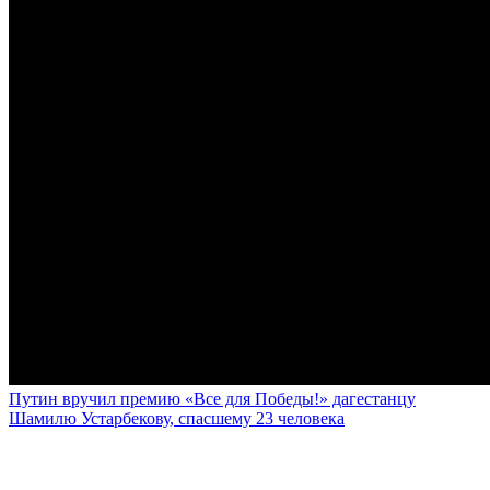
Путин вручил премию «Все для Победы!» дагестанцу
Шамилю Устарбекову, спасшему 23 человека