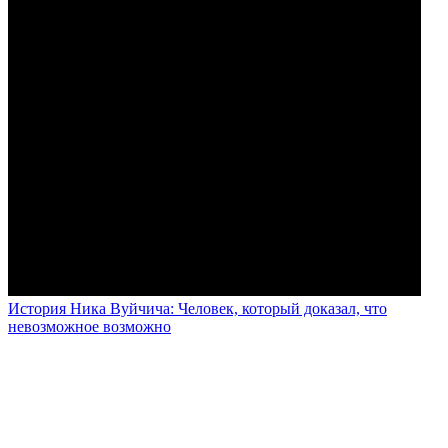
История Ника Вуйчича: Человек, который доказал, что
невозможное возможно