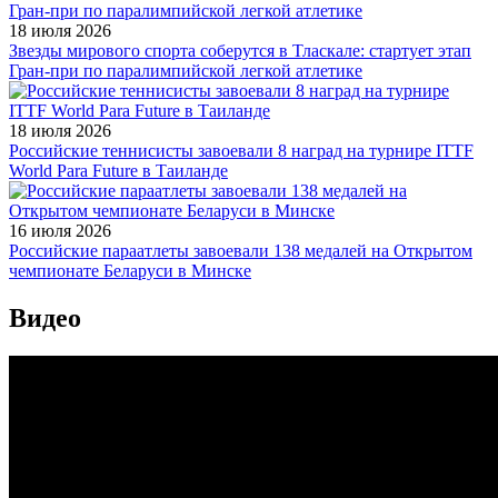
18 июля 2026
Звезды мирового спорта соберутся в Тласкале: стартует этап
Гран-при по паралимпийской легкой атлетике
18 июля 2026
Российские теннисисты завоевали 8 наград на турнире ITTF
World Para Future в Таиланде
16 июля 2026
Российские параатлеты завоевали 138 медалей на Открытом
чемпионате Беларуси в Минске
Видео