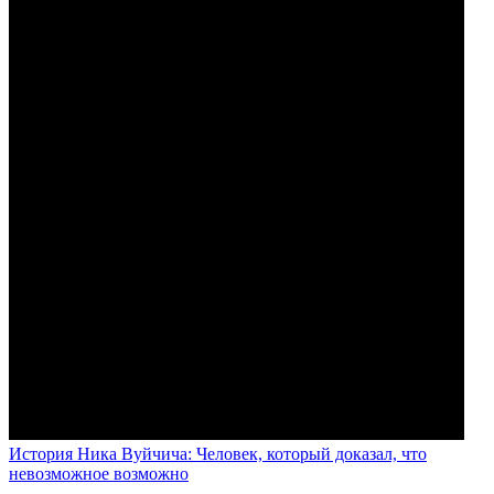
История Ника Вуйчича: Человек, который доказал, что
невозможное возможно