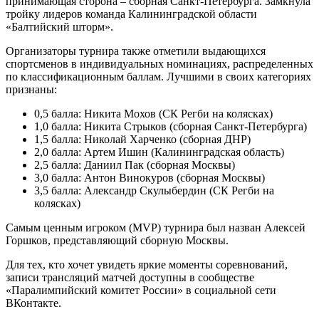
принимающая сторона – сборная Санкт-Петербурга. Замкнула
тройку лидеров команда Калининградской области
«Балтийский шторм».
Организаторы турнира также отметили выдающихся
спортсменов в индивидуальных номинациях, распределенных
по классификационным баллам. Лучшими в своих категориях
признаны:
0,5 балла: Никита Мохов (СК Регби на колясках)
1,0 балла: Никита Стрыков (сборная Санкт-Петербурга)
1,5 балла: Николай Харченко (сборная ДНР)
2,0 балла: Артем Ишин (Калининградская область)
2,5 балла: Даниил Пак (сборная Москвы)
3,0 балла: Антон Винокуров (сборная Москвы)
3,5 балла: Александр Скулыбердин (СК Регби на
колясках)
Самым ценным игроком (MVP) турнира был назван Алексей
Горшков, представляющий сборную Москвы.
Для тех, кто хочет увидеть яркие моменты соревнований,
записи трансляций матчей доступны в сообществе
«Паралимпийский комитет России» в социальной сети
ВКонтакте.