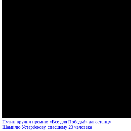
Путин вручил премию «Все для Победы!» дагестанцу
Шамилю Устарбекову, спасшему 23 человека