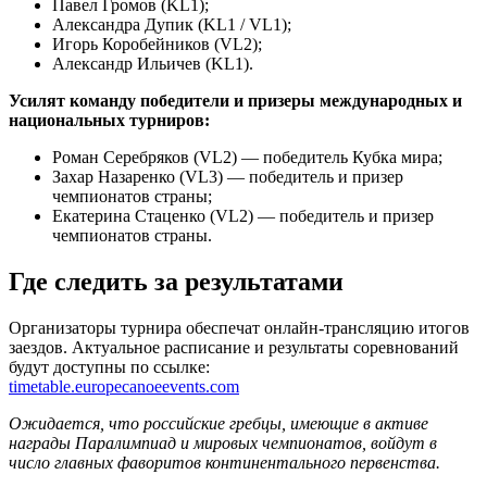
Павел Громов (KL1);
Александра Дупик (KL1 / VL1);
Игорь Коробейников (VL2);
Александр Ильичев (KL1).
Усилят команду победители и призеры международных и
национальных турниров:
Роман Серебряков (VL2) — победитель Кубка мира;
Захар Назаренко (VL3) — победитель и призер
чемпионатов страны;
Екатерина Стаценко (VL2) — победитель и призер
чемпионатов страны.
Где следить за результатами
Организаторы турнира обеспечат онлайн-трансляцию итогов
заездов. Актуальное расписание и результаты соревнований
будут доступны по ссылке:
timetable.europecanoeevents.com
Ожидается, что российские гребцы, имеющие в активе
награды Паралимпиад и мировых чемпионатов, войдут в
число главных фаворитов континентального первенства.