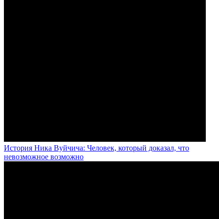
История Ника Вуйчича: Человек, который доказал, что
невозможное возможно