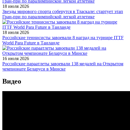
18 июля 2026
Звезды мирового спорта соберутся в Тласкале: стартует этап
Гран-при по паралимпийской легкой атлетике
18 июля 2026
Российские теннисисты завоевали 8 наград на турнире ITTF
World Para Future в Таиланде
16 июля 2026
Российские параатлеты завоевали 138 медалей на Открытом
чемпионате Беларуси в Минске
Видео