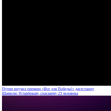
Путин вручил премию «Все для Победы!» дагестанцу
Шамилю Устарбекову, спасшему 23 человека