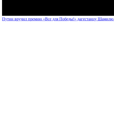
Путин вручил премию «Все для Победы!» дагестанцу Шамилю У