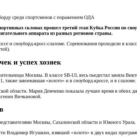
спортивных склонах прошел третий этап Кубка России по сно
игательного аппарата из разных регионов страны.
оссе и сноуборд-кросс-слаломе. Соревнования проходили в клас
тей).
ек и успех хозяек
вительницы Москвы. В классе SB-UL весь пьедестал заняла Викт
 также завоевавшая «золото» и в сноуборд-кроссе, и в слаломе.
ской области. Мария Демченко показала лучшее время в обеих д
Евгении Вичкановой.
в
представителями Москвы, Сахалинской области и Южного Урала.
асти Владимир Игушкин, взявший «золото» в двух видах програм