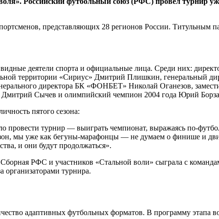
ля». Российский футбольный союз (РФС) провёл турнир уже 
 спортсменов, представляющих 28 регионов России. Титульным 
видные деятели спорта и официальные лица. Среди них: директо
льной территории «Сириус» Дмитрий Плишкин, генеральный ди
нерального директора БК «ФОНБЕТ» Николай Оганезов, замести
 Дмитрий Сычев и олимпийский чемпион 2004 года Юрий Борза
ичность пятого сезона:
о провести турнир — выиграть чемпионат, выражаясь по-футбо
сезон, мы уже как бегуны-марафонцы — не думаем о финише и дви
тва, и они будут продолжаться».
р. Сборная РФС и участников «Стальной воли» сыграла с коман
за организаторами турнира.
ичество адаптивных футбольных форматов. В программу этапа в