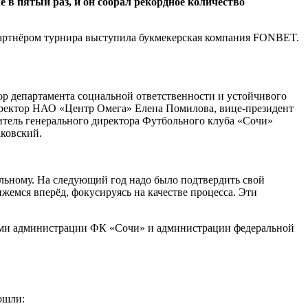
в пятый раз, и он собрал рекордное количество
партнёром турнира выступила букмекерская компания FONBET.
р департамента социальной ответственности и устойчивого
ректор НАО «Центр Омега» Елена Помилова, вице-президент
тель генерального директора Футбольного клуба «Сочи»
ковский.
льному. На следующий год надо было подтвердить свой
жемся вперёд, фокусируясь на качестве процесса. Эти
дами администрации ФК «Сочи» и администрации федеральной
ошли: