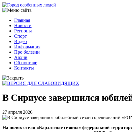
Перейти
к
основному
Главная
содержанию
Новости
Основная
Регионы
навигация
Спорт
Видео
Информация
Про болезни
Архив
Об портале
Контакты
В Сириусе завершился юбиле
27 апреля 2026
На полях отеля «Бархатные сезоны» федеральной территор