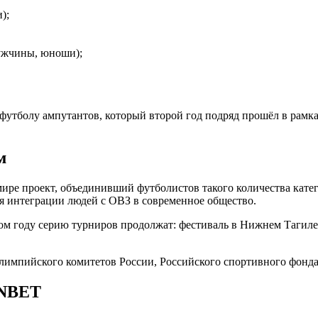
);
ужчины, юноши);
футболу ампутантов, который второй год подряд прошёл в рамк
м
мире проект, объединивший футболистов такого количества кат
я интеграции людей с ОВЗ в современное общество.
том году серию турниров продолжат: фестиваль в Нижнем Тагиле
импийского комитетов России, Российского спортивного фонда,
ONBET