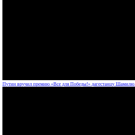
Путин вручил премию «Все для Победы!» дагестанцу Шамилю У