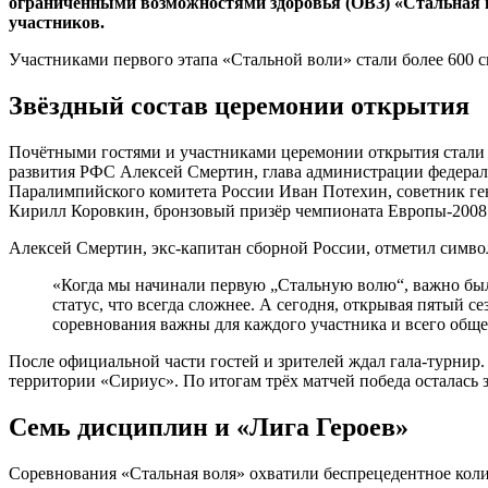
ограниченными возможностями здоровья (ОВЗ) «Стальная во
участников.
Участниками первого этапа «Стальной воли» стали более 600
Звёздный состав церемонии открытия
Почётными гостями и участниками церемонии открытия стали 
развития РФС Алексей Смертин, глава администрации федера
Паралимпийского комитета России Иван Потехин, советник ге
Кирилл Коровкин, бронзовый призёр чемпионата Европы-2008
Алексей Смертин, экс-капитан сборной России, отметил символ
«Когда мы начинали первую „Стальную волю“, важно был
статус, что всегда сложнее. А сегодня, открывая пятый 
соревнования важны для каждого участника и всего общес
После официальной части гостей и зрителей ждал гала-турни
территории «Сириус». По итогам трёх матчей победа осталась 
Семь дисциплин и «Лига Героев»
Соревнования «Стальная воля» охватили беспрецедентное кол