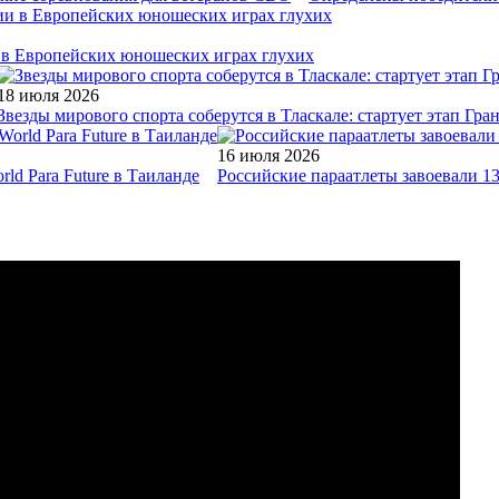
и в Европейских юношеских играх глухих
18 июля 2026
Звезды мирового спорта соберутся в Тласкале: стартует этап Гр
16 июля 2026
ld Para Future в Таиланде
Российские параатлеты завоевали 1