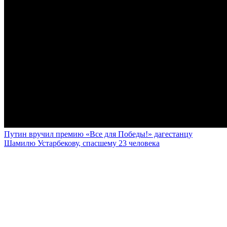
Путин вручил премию «Все для Победы!» дагестанцу
Шамилю Устарбекову, спасшему 23 человека