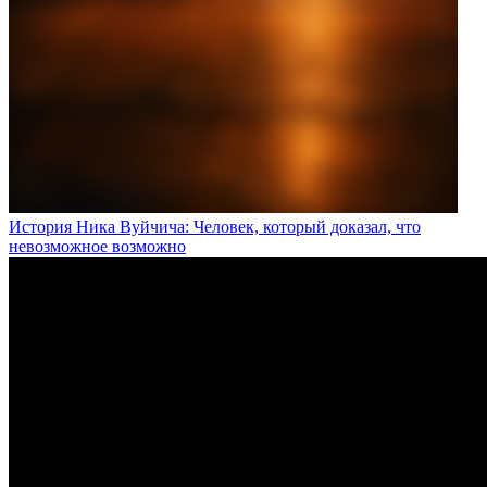
История Ника Вуйчича: Человек, который доказал, что
невозможное возможно