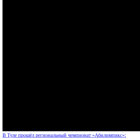
В Туле прошёл региональный чемпионат «Абилимпикс»: