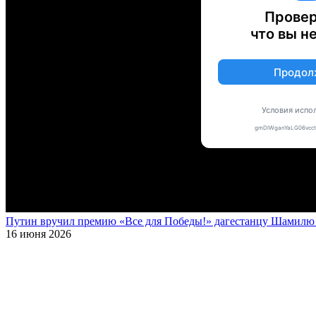
Путин вручил премию «Все для Победы!» дагестанцу Шамилю У
16 июня 2026