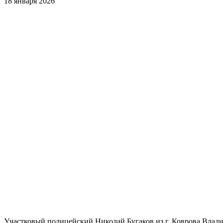
18 января 2026
Участковый полицейский Николай Бугаков из г. Коврова Влад