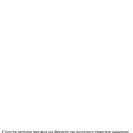
 Спустя четыре месяца на фронте он получил тяжелое ранение