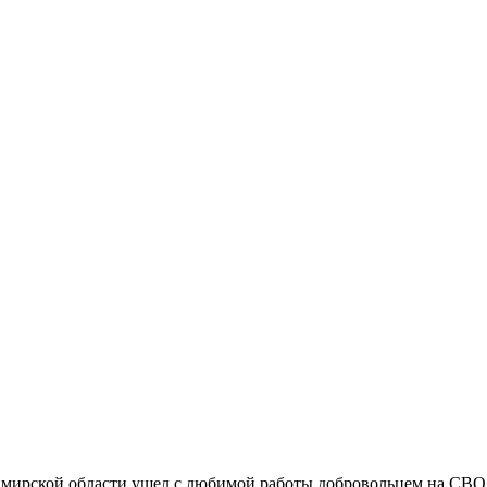
имирской области ушел с любимой работы добровольцем на СВО.