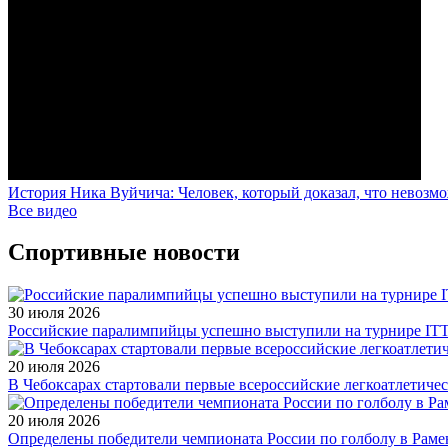
История Ника Вуйчича: Человек, который доказал, что невозм
Все видео
Спортивные новости
30 июля 2026
Российские паралимпийцы успешно выступили на турнире ITTF 
20 июля 2026
В Чебоксарах стартовали первые всероссийские легкоатлетиче
20 июля 2026
Определены победители чемпионата России по голболу в Раме