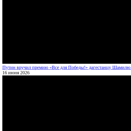
Путин вручил премию «Все для Победы!» дагестанцу Шамилю У
16 июня 2026