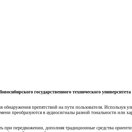
 Новосибирского государственного технического университе
для обнаружения препятствий на пути пользователя. Используя у
емени преобразуются в аудиосигналы разной тональности или ха
сть при передвижении, дополняя традиционные средства ориент